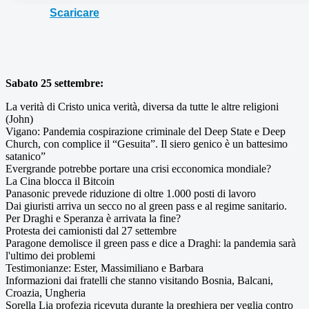
Scaricare
Sabato 25 settembre:
La verità di Cristo unica verità, diversa da tutte le altre religioni
(John)
Vigano: Pandemia cospirazione criminale del Deep State e Deep
Church, con complice il “Gesuita”. Il siero genico è un battesimo
satanico”
Evergrande potrebbe portare una crisi ecconomica mondiale?
La Cina blocca il Bitcoin
Panasonic prevede riduzione di oltre 1.000 posti di lavoro
Dai giuristi arriva un secco no al green pass e al regime sanitario.
Per Draghi e Speranza è arrivata la fine?
Protesta dei camionisti dal 27 settembre
Paragone demolisce il green pass e dice a Draghi: la pandemia sarà
l'ultimo dei problemi
Testimonianze: Ester, Massimiliano e Barbara
Informazioni dai fratelli che stanno visitando Bosnia, Balcani,
Croazia, Ungheria
Sorella Lia profezia ricevuta durante la preghiera per veglia contro