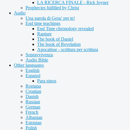
LA RICERCA FINALE - Rick Joyner
Prophecies fulfilled by Christ
Audio
Una parola di Gesu' per te!
End time teachings
End Time chronology revealed
Rapture
The book of Daniel
The book of Revelation
Apocalisse - scrittura per scrittura
Sopravvivenza
Audio Bible
Other languages
English
Espanol
Para ninos
Romana
Croatian
Danish
Russian
German
French
Albanian
Estonian
Polish