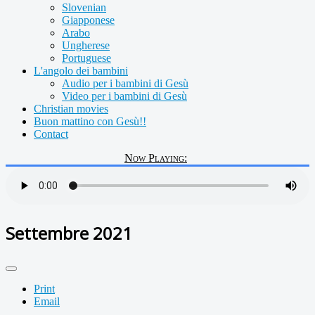
Slovenian
Giapponese
Arabo
Ungherese
Portuguese
L'angolo dei bambini
Audio per i bambini di Gesù
Video per i bambini di Gesù
Christian movies
Buon mattino con Gesù!!
Contact
Now Playing:
Settembre 2021
Print
Email