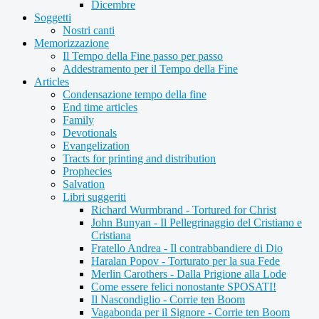
Dicembre
Soggetti
Nostri canti
Memorizzazione
Il Tempo della Fine passo per passo
Addestramento per il Tempo della Fine
Articles
Condensazione tempo della fine
End time articles
Family
Devotionals
Evangelization
Tracts for printing and distribution
Prophecies
Salvation
Libri suggeriti
Richard Wurmbrand - Tortured for Christ
John Bunyan - Il Pellegrinaggio del Cristiano e
Cristiana
Fratello Andrea - Il contrabbandiere di Dio
Haralan Popov - Torturato per la sua Fede
Merlin Carothers - Dalla Prigione alla Lode
Come essere felici nonostante SPOSATI!
Il Nascondiglio - Corrie ten Boom
Vagabonda per il Signore - Corrie ten Boom