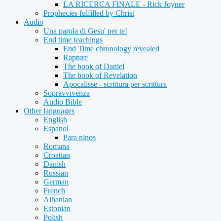
LA RICERCA FINALE - Rick Joyner
Prophecies fulfilled by Christ
Audio
Una parola di Gesu' per te!
End time teachings
End Time chronology revealed
Rapture
The book of Daniel
The book of Revelation
Apocalisse - scrittura per scrittura
Sopravvivenza
Audio Bible
Other languages
English
Espanol
Para ninos
Romana
Croatian
Danish
Russian
German
French
Albanian
Estonian
Polish