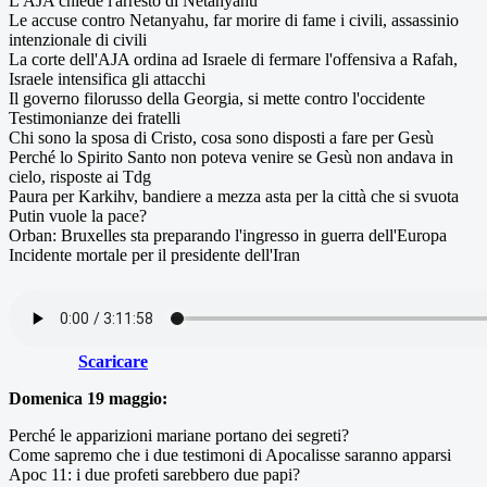
L'AJA chiede l'arresto di Netanyahu
Le accuse contro Netanyahu, far morire di fame i civili, assassinio
intenzionale di civili
La corte dell'AJA ordina ad Israele di fermare l'offensiva a Rafah,
Israele intensifica gli attacchi
Il governo filorusso della Georgia, si mette contro l'occidente
Testimonianze dei fratelli
Chi sono la sposa di Cristo, cosa sono disposti a fare per Gesù
Perché lo Spirito Santo non poteva venire se Gesù non andava in
cielo, risposte ai Tdg
Paura per Karkihv, bandiere a mezza asta per la città che si svuota
Putin vuole la pace?
Orban: Bruxelles sta preparando l'ingresso in guerra dell'Europa
Incidente mortale per il presidente dell'Iran
Scaricare
Domenica 19 maggio:
Perché le apparizioni mariane portano dei segreti?
Come sapremo che i due testimoni di Apocalisse saranno apparsi
Apoc 11: i due profeti sarebbero due papi?