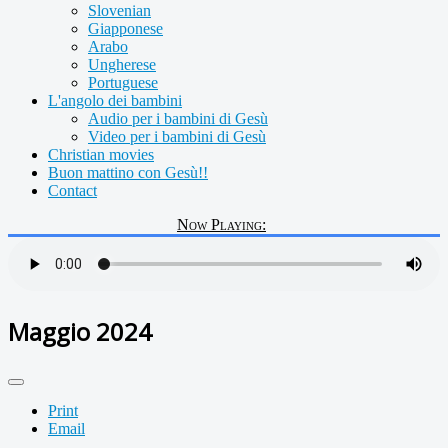
Slovenian
Giapponese
Arabo
Ungherese
Portuguese
L'angolo dei bambini
Audio per i bambini di Gesù
Video per i bambini di Gesù
Christian movies
Buon mattino con Gesù!!
Contact
Now Playing:
Maggio 2024
Print
Email