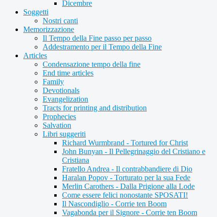
Dicembre
Soggetti
Nostri canti
Memorizzazione
Il Tempo della Fine passo per passo
Addestramento per il Tempo della Fine
Articles
Condensazione tempo della fine
End time articles
Family
Devotionals
Evangelization
Tracts for printing and distribution
Prophecies
Salvation
Libri suggeriti
Richard Wurmbrand - Tortured for Christ
John Bunyan - Il Pellegrinaggio del Cristiano e
Cristiana
Fratello Andrea - Il contrabbandiere di Dio
Haralan Popov - Torturato per la sua Fede
Merlin Carothers - Dalla Prigione alla Lode
Come essere felici nonostante SPOSATI!
Il Nascondiglio - Corrie ten Boom
Vagabonda per il Signore - Corrie ten Boom