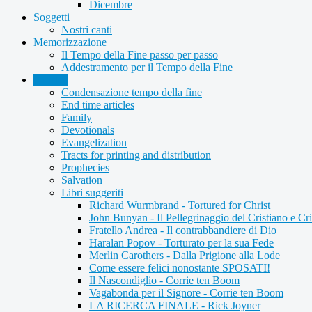
Dicembre
Soggetti
Nostri canti
Memorizzazione
Il Tempo della Fine passo per passo
Addestramento per il Tempo della Fine
Articles
Condensazione tempo della fine
End time articles
Family
Devotionals
Evangelization
Tracts for printing and distribution
Prophecies
Salvation
Libri suggeriti
Richard Wurmbrand - Tortured for Christ
John Bunyan - Il Pellegrinaggio del Cristiano e Cri
Fratello Andrea - Il contrabbandiere di Dio
Haralan Popov - Torturato per la sua Fede
Merlin Carothers - Dalla Prigione alla Lode
Come essere felici nonostante SPOSATI!
Il Nascondiglio - Corrie ten Boom
Vagabonda per il Signore - Corrie ten Boom
LA RICERCA FINALE - Rick Joyner