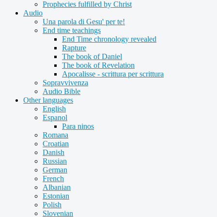
Prophecies fulfilled by Christ
Audio
Una parola di Gesu' per te!
End time teachings
End Time chronology revealed
Rapture
The book of Daniel
The book of Revelation
Apocalisse - scrittura per scrittura
Sopravvivenza
Audio Bible
Other languages
English
Espanol
Para ninos
Romana
Croatian
Danish
Russian
German
French
Albanian
Estonian
Polish
Slovenian