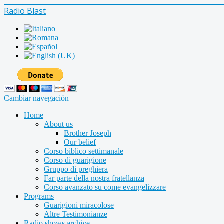
Radio Blast
Cambiar navegación
Home
About us
Brother Joseph
Our belief
Corso biblico settimanale
Corso di guarigione
Gruppo di preghiera
Far parte della nostra fratellanza
Corso avanzato su come evangelizzare
Programs
Guarigioni miracolose
Altre Testimonianze
Radio shows archive