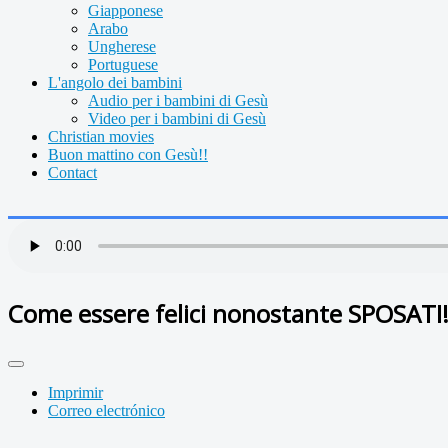
Giapponese
Arabo
Ungherese
Portuguese
L'angolo dei bambini
Audio per i bambini di Gesù
Video per i bambini di Gesù
Christian movies
Buon mattino con Gesù!!
Contact
Come essere felici nonostante SPOSATI
Imprimir
Correo electrónico