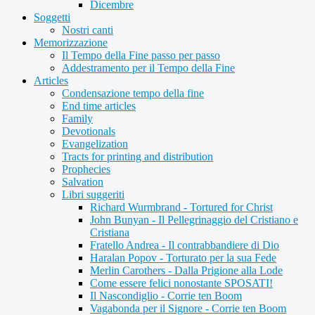
Dicembre
Soggetti
Nostri canti
Memorizzazione
Il Tempo della Fine passo per passo
Addestramento per il Tempo della Fine
Articles
Condensazione tempo della fine
End time articles
Family
Devotionals
Evangelization
Tracts for printing and distribution
Prophecies
Salvation
Libri suggeriti
Richard Wurmbrand - Tortured for Christ
John Bunyan - Il Pellegrinaggio del Cristiano e
Cristiana
Fratello Andrea - Il contrabbandiere di Dio
Haralan Popov - Torturato per la sua Fede
Merlin Carothers - Dalla Prigione alla Lode
Come essere felici nonostante SPOSATI!
Il Nascondiglio - Corrie ten Boom
Vagabonda per il Signore - Corrie ten Boom