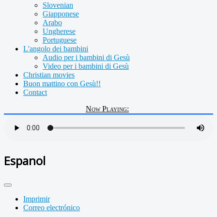
Slovenian
Giapponese
Arabo
Ungherese
Portuguese
L'angolo dei bambini
Audio per i bambini di Gesù
Video per i bambini di Gesù
Christian movies
Buon mattino con Gesù!!
Contact
Now Playing:
Espanol
Imprimir
Correo electrónico