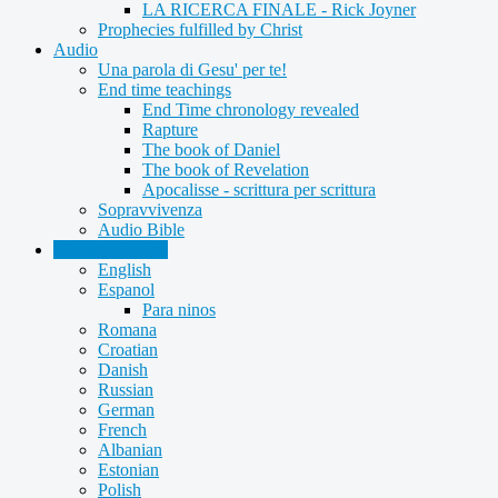
LA RICERCA FINALE - Rick Joyner
Prophecies fulfilled by Christ
Audio
Una parola di Gesu' per te!
End time teachings
End Time chronology revealed
Rapture
The book of Daniel
The book of Revelation
Apocalisse - scrittura per scrittura
Sopravvivenza
Audio Bible
Other languages
English
Espanol
Para ninos
Romana
Croatian
Danish
Russian
German
French
Albanian
Estonian
Polish