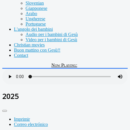
Slovenian
Giapponese
Arabo
Ungherese
Portuguese
L'angolo dei bambini
Audio per i bambini di Gesù
Video per i bambini di Gesù
Christian movies
Buon mattino con Gesù!!
Contact
Now Playing:
2025
Imprimir
Correo electrónico