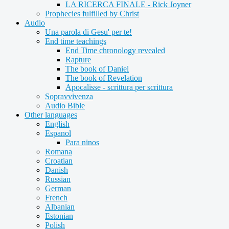
LA RICERCA FINALE - Rick Joyner
Prophecies fulfilled by Christ
Audio
Una parola di Gesu' per te!
End time teachings
End Time chronology revealed
Rapture
The book of Daniel
The book of Revelation
Apocalisse - scrittura per scrittura
Sopravvivenza
Audio Bible
Other languages
English
Espanol
Para ninos
Romana
Croatian
Danish
Russian
German
French
Albanian
Estonian
Polish