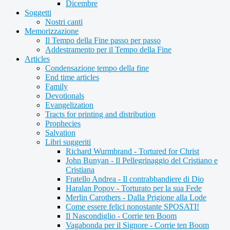
Dicembre
Soggetti
Nostri canti
Memorizzazione
Il Tempo della Fine passo per passo
Addestramento per il Tempo della Fine
Articles
Condensazione tempo della fine
End time articles
Family
Devotionals
Evangelization
Tracts for printing and distribution
Prophecies
Salvation
Libri suggeriti
Richard Wurmbrand - Tortured for Christ
John Bunyan - Il Pellegrinaggio del Cristiano e
Cristiana
Fratello Andrea - Il contrabbandiere di Dio
Haralan Popov - Torturato per la sua Fede
Merlin Carothers - Dalla Prigione alla Lode
Come essere felici nonostante SPOSATI!
Il Nascondiglio - Corrie ten Boom
Vagabonda per il Signore - Corrie ten Boom