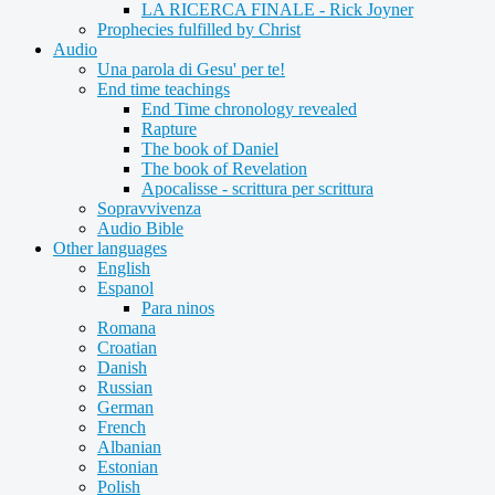
LA RICERCA FINALE - Rick Joyner
Prophecies fulfilled by Christ
Audio
Una parola di Gesu' per te!
End time teachings
End Time chronology revealed
Rapture
The book of Daniel
The book of Revelation
Apocalisse - scrittura per scrittura
Sopravvivenza
Audio Bible
Other languages
English
Espanol
Para ninos
Romana
Croatian
Danish
Russian
German
French
Albanian
Estonian
Polish