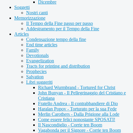
Dicembre
Soggetti
Nostri canti
Memorizzazione
Il Tempo della Fine passo per passo
Addestramento per il Tempo della Fine
Articles
Condensazione tempo della fine
End time articles
Family
Devotionals
Evangelization
Tracts for printing and distribution
Prophecies
Salvation
Libri suggeriti
Richard Wurmbrand - Tortured for Christ
John Bunyan - Il Pellegrinaggio del Cristiano e
Cristiana
Fratello Andrea - Il contrabbandiere di Dio
Haralan Popov - Torturato per la sua Fede
Merlin Carothers - Dalla Prigione alla Lode
Come essere felici nonostante SPOSATI!
Il Nascondiglio - Corrie ten Boom
Vagabonda per il Signore - Corrie ten Boom