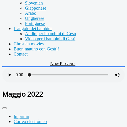
Slovenian
Giapponese
Arabo
Ungherese
Portuguese
L'angolo dei bambini
Audio per i bambini di Gesù
Video per i bambini di Gesù
Christian movies
Buon mattino con Gesù!!
Contact
Now Playing:
Maggio 2022
Imprimir
Correo electrónico