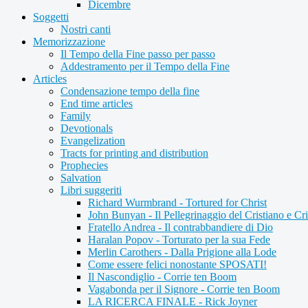
Dicembre
Soggetti
Nostri canti
Memorizzazione
Il Tempo della Fine passo per passo
Addestramento per il Tempo della Fine
Articles
Condensazione tempo della fine
End time articles
Family
Devotionals
Evangelization
Tracts for printing and distribution
Prophecies
Salvation
Libri suggeriti
Richard Wurmbrand - Tortured for Christ
John Bunyan - Il Pellegrinaggio del Cristiano e Cri
Fratello Andrea - Il contrabbandiere di Dio
Haralan Popov - Torturato per la sua Fede
Merlin Carothers - Dalla Prigione alla Lode
Come essere felici nonostante SPOSATI!
Il Nascondiglio - Corrie ten Boom
Vagabonda per il Signore - Corrie ten Boom
LA RICERCA FINALE - Rick Joyner