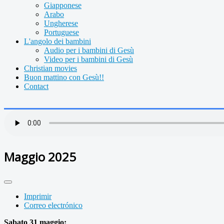
Giapponese
Arabo
Ungherese
Portuguese
L'angolo dei bambini
Audio per i bambini di Gesù
Video per i bambini di Gesù
Christian movies
Buon mattino con Gesù!!
Contact
Maggio 2025
Imprimir
Correo electrónico
Sabato 31 maggio: