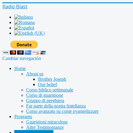
Radio Blast
Cambiar navegación
Home
About us
Brother Joseph
Our belief
Corso biblico settimanale
Corso di guarigione
Gruppo di preghiera
Far parte della nostra fratellanza
Corso avanzato su come evangelizzare
Programs
Guarigioni miracolose
Altre Testimonianze
Radio shows archive