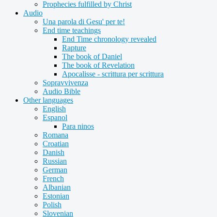
Prophecies fulfilled by Christ
Audio
Una parola di Gesu' per te!
End time teachings
End Time chronology revealed
Rapture
The book of Daniel
The book of Revelation
Apocalisse - scrittura per scrittura
Sopravvivenza
Audio Bible
Other languages
English
Espanol
Para ninos
Romana
Croatian
Danish
Russian
German
French
Albanian
Estonian
Polish
Slovenian