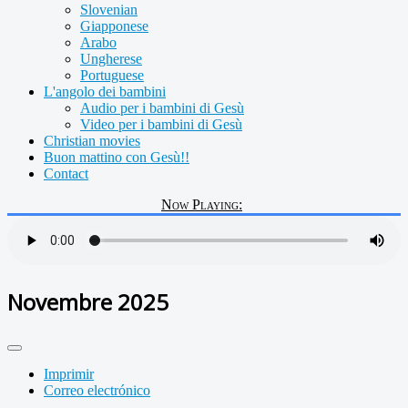
Slovenian
Giapponese
Arabo
Ungherese
Portuguese
L'angolo dei bambini
Audio per i bambini di Gesù
Video per i bambini di Gesù
Christian movies
Buon mattino con Gesù!!
Contact
Now Playing:
Novembre 2025
Imprimir
Correo electrónico