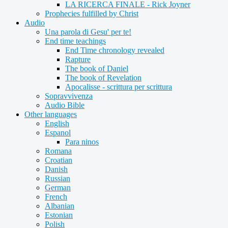
LA RICERCA FINALE - Rick Joyner
Prophecies fulfilled by Christ
Audio
Una parola di Gesu' per te!
End time teachings
End Time chronology revealed
Rapture
The book of Daniel
The book of Revelation
Apocalisse - scrittura per scrittura
Sopravvivenza
Audio Bible
Other languages
English
Espanol
Para ninos
Romana
Croatian
Danish
Russian
German
French
Albanian
Estonian
Polish