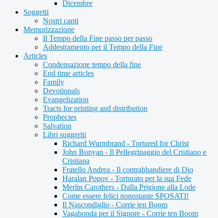
Dicembre
Soggetti
Nostri canti
Memorizzazione
Il Tempo della Fine passo per passo
Addestramento per il Tempo della Fine
Articles
Condensazione tempo della fine
End time articles
Family
Devotionals
Evangelization
Tracts for printing and distribution
Prophecies
Salvation
Libri suggeriti
Richard Wurmbrand - Tortured for Christ
John Bunyan - Il Pellegrinaggio del Cristiano e
Cristiana
Fratello Andrea - Il contrabbandiere di Dio
Haralan Popov - Torturato per la sua Fede
Merlin Carothers - Dalla Prigione alla Lode
Come essere felici nonostante SPOSATI!
Il Nascondiglio - Corrie ten Boom
Vagabonda per il Signore - Corrie ten Boom