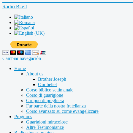
Radio Blast
Cambiar navegación
Home
About us
Brother Joseph
Our belief
Corso biblico settimanale
Corso di guarigione
Gruppo di preghiera
Far parte della nostra fratellanza
Corso avanzato su come evangelizzare
Programs
Guarigioni miracolose
Altre Testimonianze
Radio shows archive