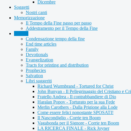
Dicembre
Soggetti
Nostri canti
Memorizzazione
Il Tempo della Fine passo per passo
Addestramento per il Tempo della Fine
Articles
Condensazione tempo della fine
End time articles
Family
Devotionals
Evangelization
Tracts for printing and distribution
Prophecies
Salvation
Libri suggeriti
Richard Wurmbrand - Tortured for Christ
John Bunyan - Il Pellegrinaggio del Cristiano e Cri
Fratello Andrea - Il contrabbandiere di Dio
Haralan Popov - Torturato per la sua Fede
Merlin Carothers - Dalla Prigione alla Lode
Come essere felici nonostante SPOSATI!
Il Nascondiglio - Corrie ten Boom
Vagabonda per il Signore - Corrie ten Boom
LA RICERCA FINALE - Rick Joyner