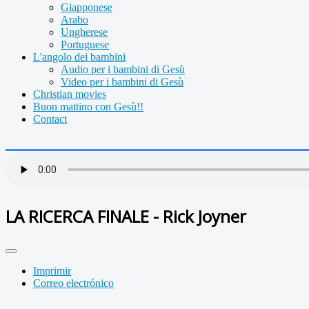
Giapponese
Arabo
Ungherese
Portuguese
L'angolo dei bambini
Audio per i bambini di Gesù
Video per i bambini di Gesù
Christian movies
Buon mattino con Gesù!!
Contact
LA RICERCA FINALE - Rick Joyner
Imprimir
Correo electrónico