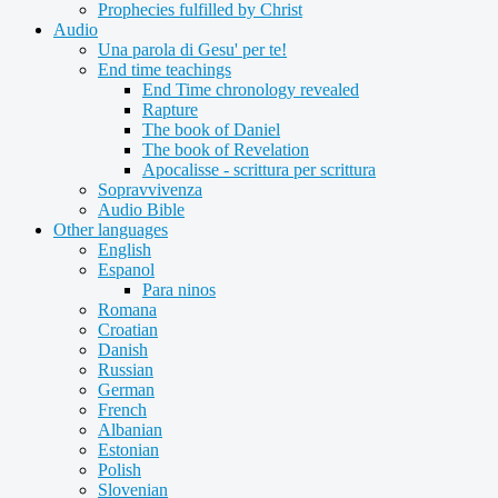
Prophecies fulfilled by Christ
Audio
Una parola di Gesu' per te!
End time teachings
End Time chronology revealed
Rapture
The book of Daniel
The book of Revelation
Apocalisse - scrittura per scrittura
Sopravvivenza
Audio Bible
Other languages
English
Espanol
Para ninos
Romana
Croatian
Danish
Russian
German
French
Albanian
Estonian
Polish
Slovenian