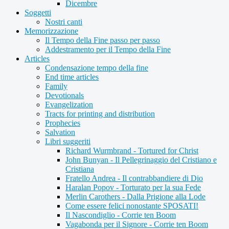
Dicembre
Soggetti
Nostri canti
Memorizzazione
Il Tempo della Fine passo per passo
Addestramento per il Tempo della Fine
Articles
Condensazione tempo della fine
End time articles
Family
Devotionals
Evangelization
Tracts for printing and distribution
Prophecies
Salvation
Libri suggeriti
Richard Wurmbrand - Tortured for Christ
John Bunyan - Il Pellegrinaggio del Cristiano e
Cristiana
Fratello Andrea - Il contrabbandiere di Dio
Haralan Popov - Torturato per la sua Fede
Merlin Carothers - Dalla Prigione alla Lode
Come essere felici nonostante SPOSATI!
Il Nascondiglio - Corrie ten Boom
Vagabonda per il Signore - Corrie ten Boom