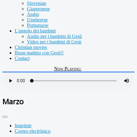
Slovenian
Giapponese
Arabo
Ungherese
Portuguese
L'angolo dei bambini
Audio per i bambini di Gesù
Video per i bambini di Gesù
Christian movies
Buon mattino con Gesù!!
Contact
Now Playing:
Marzo
Imprimir
Correo electrónico