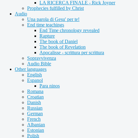
LA RICERCA FINALE - Rick Joyner
Prophecies fulfilled by Christ
Audio
Una parola di Gesu' per te!
End time teachings
End Time chronology revealed
Rapture
The book of Daniel
The book of Revelation
Apocalisse - scrittura per scrittura
Sopravvivenza
Audio Bible
Other languages
English
Espanol
Para ninos
Romana
Croatian
Danish
Russian
German
French
Albanian
Estonian
Polish