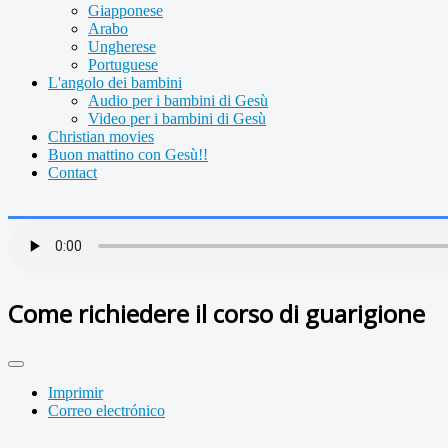
Giapponese
Arabo
Ungherese
Portuguese
L'angolo dei bambini
Audio per i bambini di Gesù
Video per i bambini di Gesù
Christian movies
Buon mattino con Gesù!!
Contact
Come richiedere il corso di guarigione
Imprimir
Correo electrónico