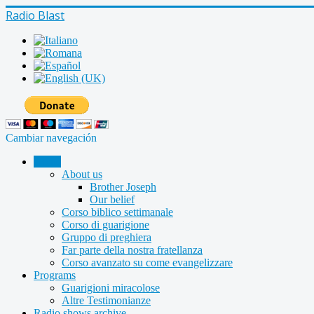
Radio Blast
Cambiar navegación
Home
About us
Brother Joseph
Our belief
Corso biblico settimanale
Corso di guarigione
Gruppo di preghiera
Far parte della nostra fratellanza
Corso avanzato su come evangelizzare
Programs
Guarigioni miracolose
Altre Testimonianze
Radio shows archive