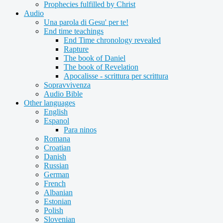
Prophecies fulfilled by Christ
Audio
Una parola di Gesu' per te!
End time teachings
End Time chronology revealed
Rapture
The book of Daniel
The book of Revelation
Apocalisse - scrittura per scrittura
Sopravvivenza
Audio Bible
Other languages
English
Espanol
Para ninos
Romana
Croatian
Danish
Russian
German
French
Albanian
Estonian
Polish
Slovenian