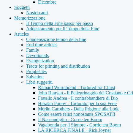
Dicembre
Soggetti
Nostri canti
Memorizzazione
Il Tempo della Fine passo per passo
Addestramento per il Tempo della Fine
Articles
Condensazione tempo della fine
End time articles
Family
Devotionals
Evangelization
Tracts for printing and distribution
Prophecies
Salvation
Libri suggeriti
Richard Wurmbrand - Tortured for Christ
John Bunyan - Il Pellegrinaggio del Cristiano e Cri
Fratello Andrea - Il contrabbandiere di Dio
Haralan Popov - Torturato per la sua Fede
Merlin Carothers - Dalla Prigione alla Lode
Come essere felici nonostante SPOSATI!
Il Nascondiglio - Corrie ten Boom
Vagabonda per il Signore - Corrie ten Boom
LA RICERCA FINALE - Rick Joyner